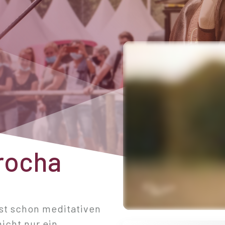
rocha
fast schon meditativen
icht nur ein