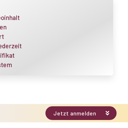
oinhalt
nen
rt
jederzeit
ifikat
stem
Jetzt anmelden