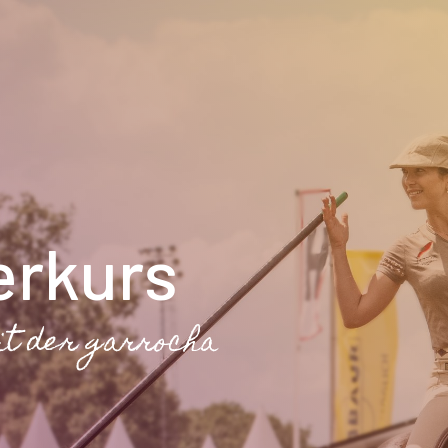
erkurs
it der garrocha