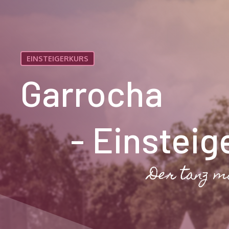
EINSTEIGERKURS
Garrocha
-
Einsteig
Der tanz m